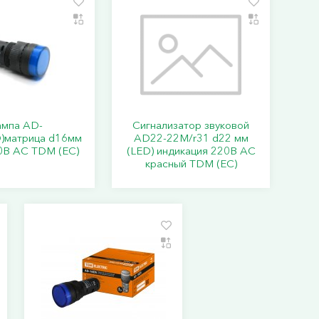
ампа AD-
Сигнализатор звуковой
)матрица d16мм
AD22-22M/r31 d22 мм
0В АС TDM (ЕС)
(LED) индикация 220В AC
красный TDM (ЕС)