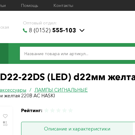
тьи
Помощь
Контакты
Оптовый отдел:
ская
8 (0152)
555-103
D22-22DS (LED) d22мм желта
 аксессуары
/
ЛАМПЫ СИГНАЛЬНЫЕ
м желтая 220В АС HASKI
Рейтинг:
Описание и характеристики