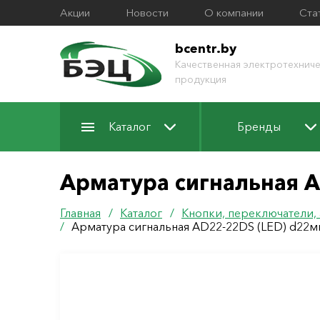
Акции
Новости
О компании
Ста
bcentr.by
Качественная электротехниче
продукция
Каталог
Бренды
Арматура сигнальная A
Главная
/
Каталог
/
Кнопки, переключатели,
/
Арматура сигнальная AD22-22DS (LED) d22м