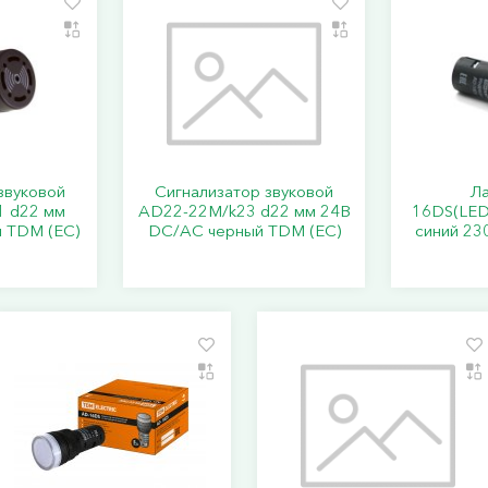
звуковой
Сигнализатор звуковой
Л
 d22 мм
AD22-22M/k23 d22 мм 24В
16DS(LED
 TDM (ЕС)
DC/AC черный TDM (ЕС)
синий 23