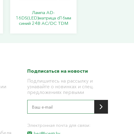
Лампа AD-
16DS(LED)матрица d16мм
синий 24В AC/DC TDM
Подписаться на новости
Подпишитесь на рассылку и
ции
узнавайте о новинках и спец.
предложениях первыми
я
Электронная почта для связи:
абеля
bec@bcentr.by