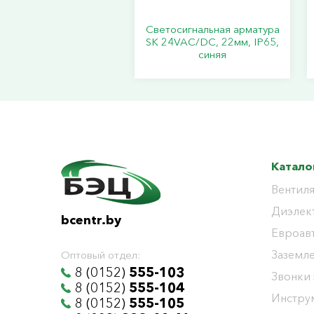
Светосигнальная арматура
SK 24VAC/DC, 22мм, IP65,
синяя
Катало
Вентиля
Диэлек
bcentr.by
Евроав
Заземл
Оптовый отдел:
8 (0152)
555-103
Звонки
8 (0152)
555-104
Инстру
8 (0152)
555-105