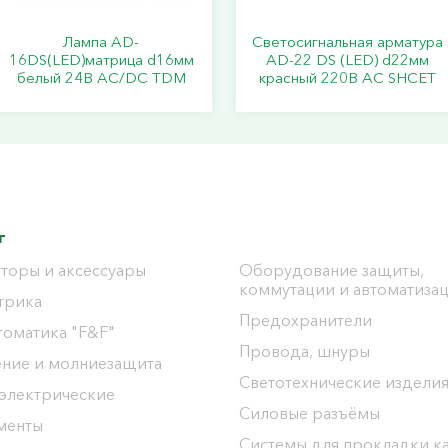
Лампа AD-
Светосигнальная арматура
16DS(LED)матрица d16мм
АD-22 DS (LED) d22мм
белый 24В AC/DC TDM
красный 220В АС SHCET
г
торы и аксессуары
Оборудование защиты,
коммутации и автоматиза
трика
Предохранители
томатика "F&F"
Провода, шнуры
ение и молниезащита
Светотехнические издели
 электрические
Силовые разъёмы
менты
Системы для прокладки к