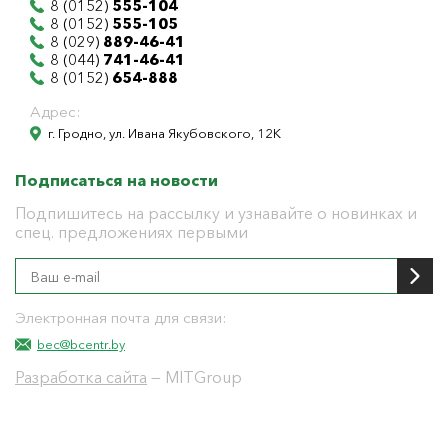
8 (0152)
555-104
8 (0152)
555-105
8 (029)
889-46-41
8 (044)
741-46-41
8 (0152)
654-888
Адрес:
г. Гродно, ул. Ивана Якубовского, 12К
Подписаться на новости
Подпишитесь на рассылку и узнавайте о новинках и
спец. предложениях первыми
Электронная почта для связи:
bec@bcentr.by
Разработка сайта
— MITGroup
Общество с ограниченной ответственностью
"БелЭнергоЦентр"
Юридический адрес г. Гродно ул. И.Якубовского 12 к