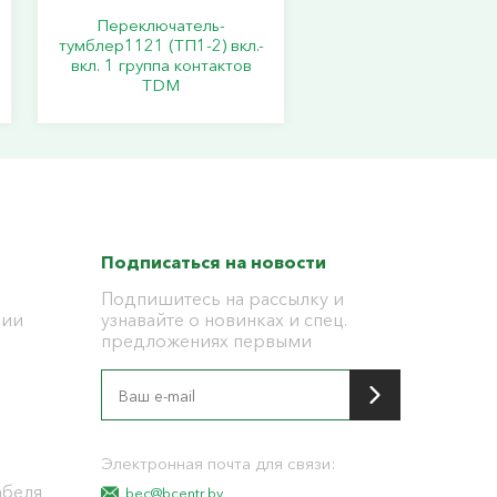
Переключатель-
тумблер1121 (ТП1-2) вкл.-
вкл. 1 группа контактов
TDM
Подписаться на новости
Подпишитесь на рассылку и
ции
узнавайте о новинках и спец.
предложениях первыми
я
Электронная почта для связи:
абеля
bec@bcentr.by