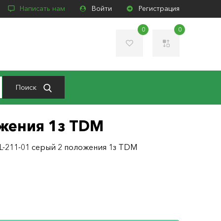
Написать нам
Войти
Регистрация
0
0
Поиск
жения 1з TDM
-211-01 серый 2 положения 1з TDM