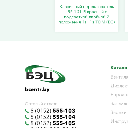
Клавишный переключатель
IRS-101-R красный с
подсветкой двойной 2
положения 1з+1з TDM (ЕС)
Катало
Вентиля
Диэлек
bcentr.by
Евроав
Заземл
Оптовый отдел:
8 (0152)
555-103
Звонки
8 (0152)
555-104
Инстру
8 (0152)
555-105