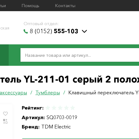
тьи
Помощь
Контакты
Оптовый отдел:
ская
8 (0152)
555-103
ель YL-211-01 серый 2 поло
 аксессуары
/
Тумблеры
/
Клавишный переключатель YL
Рейтинг:
Артикул:
SQ0703-0019
Бренд:
TDM Electric