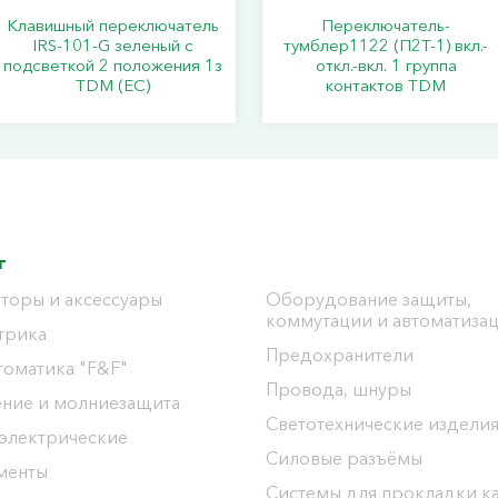
Клавишный переключатель
Переключатель-
IRS-101-G зеленый с
тумблер1122 (П2Т-1) вкл.-
подсветкой 2 положения 1з
откл.-вкл. 1 группа
TDM (ЕС)
контактов TDM
г
торы и аксессуары
Оборудование защиты,
коммутации и автоматиза
трика
Предохранители
томатика "F&F"
Провода, шнуры
ение и молниезащита
Светотехнические издели
 электрические
Силовые разъёмы
менты
Системы для прокладки к