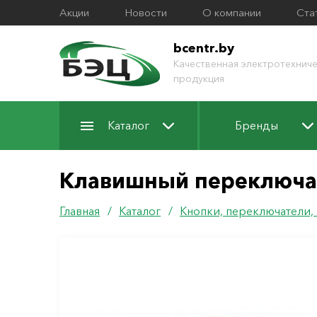
Акции
Новости
О компании
Ста
bcentr.by
Качественная электротехниче
продукция
Каталог
Бренды
Клавишный переключат
Главная
/
Каталог
/
Кнопки, переключатели,