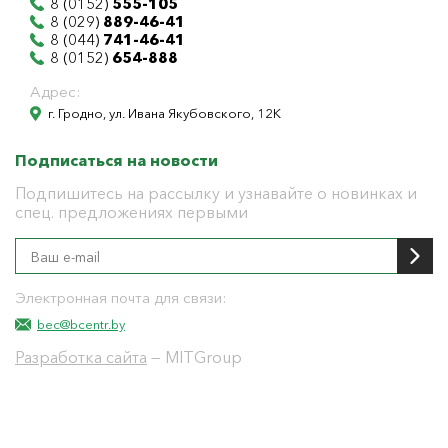
8 (0152)
555-105
8 (029)
889-46-41
8 (044)
741-46-41
8 (0152)
654-888
Адрес:
г. Гродно, ул. Ивана Якубовского, 12К
Подписаться на новости
Подпишитесь на рассылку и узнавайте о новинках и
спец. предложениях первыми
Электронная почта для связи:
bec@bcentr.by
Разработка сайта
— MITGroup
Общество с ограниченной ответственностью
"БелЭнергоЦентр"
Юридический адрес г. Гродно ул. И.Якубовского 12 к
тел: 8(0152) 555-104