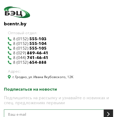
bcentr.by
Оптовый отдел:
8 (0152)
555-103
8 (0152)
555-104
8 (0152)
555-105
8 (029)
889-46-41
8 (044)
741-46-41
8 (0152)
654-888
Адрес:
г. Гродно, ул. Ивана Якубовского, 12К
Подписаться на новости
Подпишитесь на рассылку и узнавайте о новинках и
спец. предложениях первыми