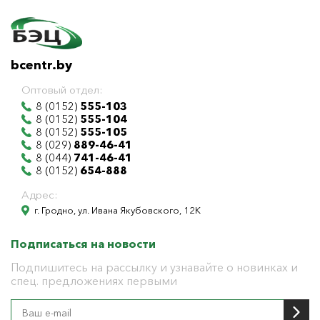
bcentr.by
Оптовый отдел:
8 (0152)
555-103
8 (0152)
555-104
8 (0152)
555-105
8 (029)
889-46-41
8 (044)
741-46-41
8 (0152)
654-888
Адрес:
г. Гродно, ул. Ивана Якубовского, 12К
Подписаться на новости
Подпишитесь на рассылку и узнавайте о новинках и
спец. предложениях первыми