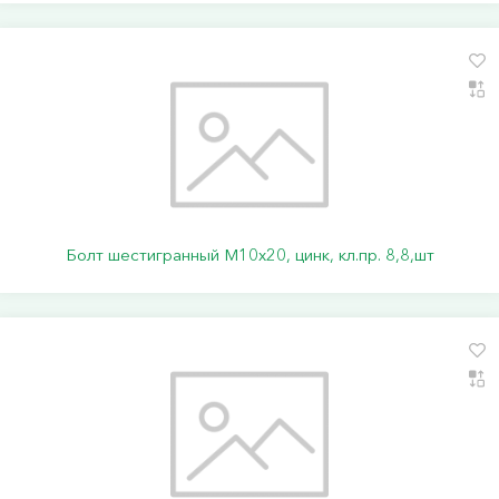
Болт шестигранный М10х20, цинк, кл.пр. 8,8,шт