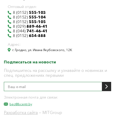
Оптовый отдел:
8 (0152)
555-103
8 (0152)
555-104
8 (0152)
555-105
8 (029)
889-46-41
8 (044)
741-46-41
8 (0152)
654-888
Адрес:
г. Гродно, ул. Ивана Якубовского, 12К
Подписаться на новости
Подпишитесь на рассылку и узнавайте о новинках и
спец. предложениях первыми
Электронная почта для связи:
bec@bcentr.by
Разработка сайта
— MITGroup