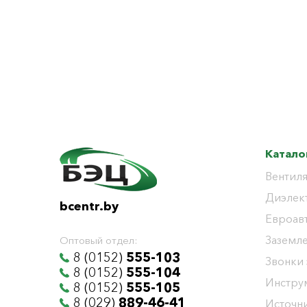
Катало
Вентиля
Диэлек
bcentr.by
Евроав
Заземл
Оптовый отдел:
8 (0152)
555-103
Звонки
8 (0152)
555-104
Инстру
8 (0152)
555-105
8 (029)
889-46-41
Источни