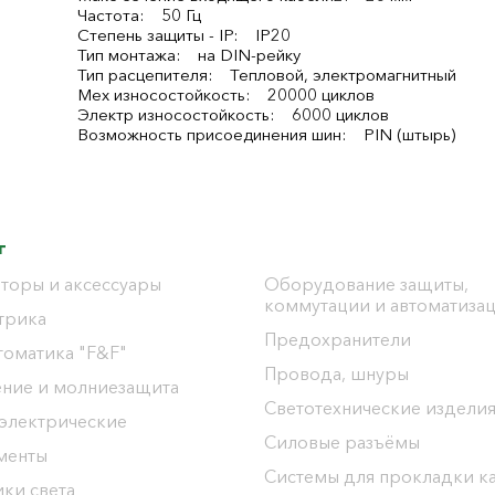
Частота: 50 Гц
Степень защиты - IP: IP20
Тип монтажа: на DIN-рейку
Тип расцепителя: Тепловой, электромагнитный
Мех износостойкость: 20000 циклов
Электр износостойкость: 6000 циклов
Возможность присоединения шин: PIN (штырь)
г
торы и аксессуары
Оборудование защиты,
коммутации и автоматиза
трика
Предохранители
томатика "F&F"
Провода, шнуры
ение и молниезащита
Светотехнические издели
 электрические
Силовые разъёмы
менты
Системы для прокладки к
ки света