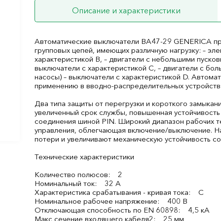
Описание и характеристики
Автоматические выключатели ВА47-29 GENERICA пр
групповых цепей, имеющих различную нагрузку: – эл
характеристикой В, – двигатели с небольшими пусков
выключатели с характеристикой C, – двигатели с бо
насосы) – выключатели с характеристикой D. Автом
применению в вводно-распределительных устройства
Два типа защиты от перегрузки и короткого замыкан
увеличенный срок службы, повышенная устойчивость
соединения шиной PIN. Широкий диапазон рабочих те
управления, облегчающая включение/выключение. Н
потери и увеличивают механическую устойчивость с
Технические характеристики
Количество полюсов: 2
Номинальный ток: 32 А
Характеристика срабатывания - кривая тока: C
Номинальное рабочее напряжение: 400 В
Отключающая способность по EN 60898: 4,5 кА
Макс сечение входящего кабеля2: 25 мм