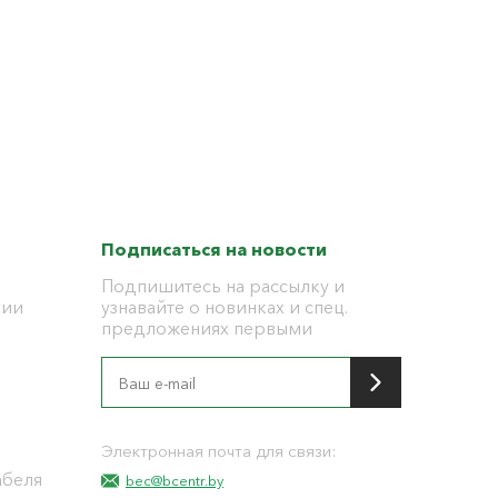
Подписаться на новости
Подпишитесь на рассылку и
ции
узнавайте о новинках и спец.
предложениях первыми
я
Электронная почта для связи:
абеля
bec@bcentr.by