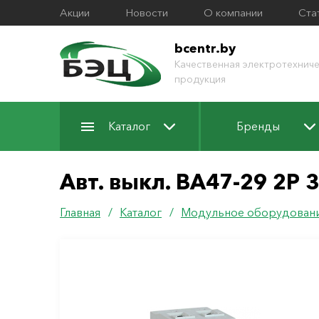
Акции
Новости
О компании
Ста
bcentr.by
Качественная электротехниче
продукция
Каталог
Бренды
Авт. выкл. ВА47-29 2Р 
Главная
/
Каталог
/
Модульное оборудован