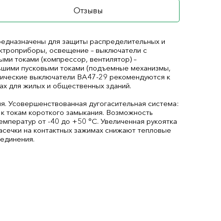
Отзывы
едназначены для защиты распределительных и
ектроприборы, освещение – выключатели с
ыми токами (компрессор, вентилятор) –
льшими пусковыми токами (подъемные механизмы,
атические выключатели ВА47-29 рекомендуются к
х для жилых и общественных зданий.
ия. Усовершенствованная дугогасительная система:
 к токам короткого замыкания. Возможность
мператур от -40 до +50 °С. Увеличенная рукоятка
асечки на контактных зажимах снижают тепловые
оединения.