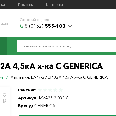
тьи
Помощь
Контакты
Оптовый отдел:
ская
8 (0152)
555-103
32А 4,5кА х-ка С GENERICA
ие
/
Авт. выкл. ВА47-29 2Р 32А 4,5кА х-ка С GENERICA
Рейтинг:
Артикул:
MVA25-2-032-C
Бренд:
GENERICA