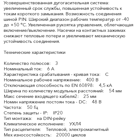
Усовершенствованная дугогасительная система:
увеличенный срок службы, повышенная устойчивость к
токам короткого замыкания. Возможность соединения
шиной PIN. Широкий диапазон рабочих температур от -40
до +50 °С. Увеличенная рукоятка управления, облегчающая
включение/выключение. Насечки на контактных зажимах
снижают тепловые потери и увеличивают механическую
устойчивость соединения.
Технические характеристики
Количество полюсов: 3
Номинальный ток: 6 А
Характеристика срабатывания - кривая тока: C
Номинальное рабочее напряжение: 400 В
Отключающая способность по EN 60898: 4,5 кА
Ширина по количеству модульных расстояний: 54 мм
Макс сечение входящего кабеля2: 25 мм
Номин напряжение постоян тока - DC: 48 В
Частота: 50 Гц
Степень защиты - IP: IP20
Тип монтажа: на DIN-рейку
Климатическое исполнение: УХЛ4
Тип расцепителя: Тепловой, электромагнитный
Мех износостойкость: 20000 циклов