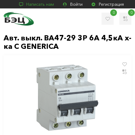
Написать нам
Войти
Регистрация
0
0
Авт. выкл. ВА47-29 3Р 6А 4,5кА х-
ка С GENERICA