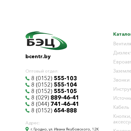
Катало
Вентиля
Диэлек
bcentr.by
Евроав
Заземл
Оптовый отдел:
8 (0152)
555-103
Звонки
8 (0152)
555-104
Инстру
8 (0152)
555-105
8 (029)
889-46-41
Источни
8 (044)
741-46-41
Кабель
8 (0152)
654-888
Кнопки,
аксесс
Адрес:
г. Гродно, ул. Ивана Якубовского, 12К
Крепеж