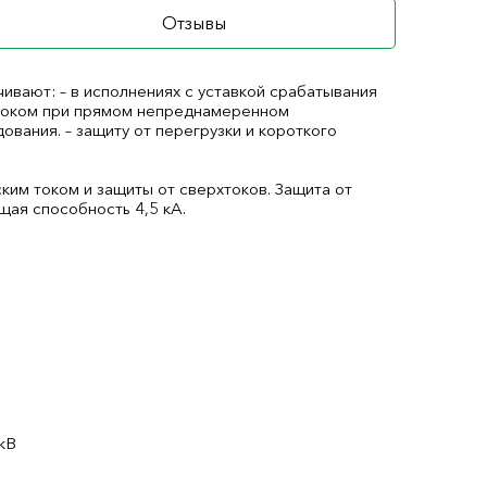
Отзывы
вают: – в исполнениях с уставкой срабатывания
 током при прямом непреднамеренном
вания. – защиту от перегрузки и короткого
ким током и защиты от сверхтоков. Защита от
ая способность 4,5 кА.
кВ