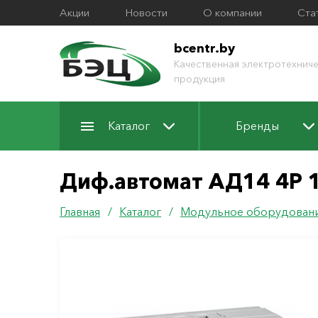
Акции
Новости
О компании
Ста
bcentr.by
Качественная электротехниче
продукция
Каталог
Бренды
Диф.автомат АД14 4Р 
Главная
/
Каталог
/
Модульное оборудован