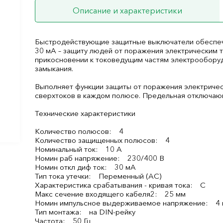
Описание и характеристики
Быстродействующие защитные выключатели обеспечи
30 мА – защиту людей от поражения электрическим
прикосновении к токоведущим частям электрооборудо
замыкания.
Выполняет функции защиты от поражения электричес
сверхтоков в каждом полюсе. Предельная отключающ
Технические характеристики
Количество полюсов: 4
Количество защищенных полюсов: 4
Номинальный ток: 10 А
Номин раб напряжение: 230/400 В
Номин откл диф ток: 30 мА
Тип тока утечки: Переменный (AC)
Характеристика срабатывания - кривая тока: C
Макс сечение входящего кабеля2: 25 мм
Номин импульсное выдерживаемое напряжение: 4 
Тип монтажа: на DIN-рейку
Частота: 50 Гц