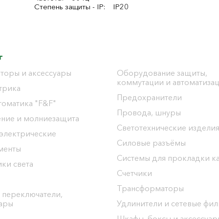
Степень защиты - IP: IP20
г
торы и аксессуары
Оборудование защиты,
коммутации и автоматиза
трика
Предохранители
томатика "F&F"
Провода, шнуры
ение и молниезащита
Светотехнические издели
 электрические
Силовые разъёмы
менты
Системы для прокладки к
ки света
Счетчики
Трансформаторы
 переключатели,
уары
Удлинители и сетевые фи
Шкафы, боксы и аксессуар