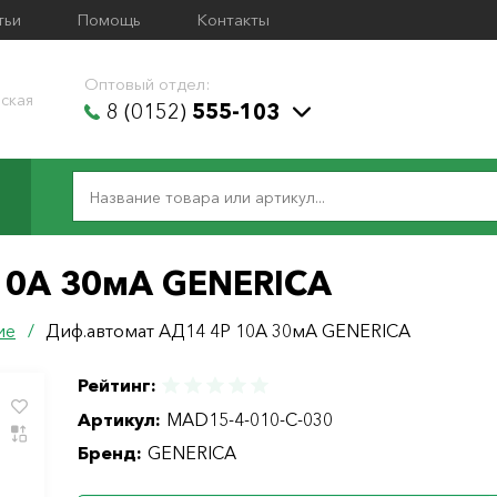
тьи
Помощь
Контакты
Оптовый отдел:
ская
8 (0152)
555-103
10А 30мА GENERICA
ие
/
Диф.автомат АД14 4Р 10А 30мА GENERICA
Рейтинг:
Артикул:
MAD15-4-010-C-030
Бренд:
GENERICA