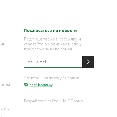
Подписаться на новости
Подпишитесь на рассылку и
ции
узнавайте о новинках и спец.
предложениях первыми
я
Электронная почта для связи:
абеля
bec@bcentr.by
Разработка сайта
— MITGroup
льтры
ы