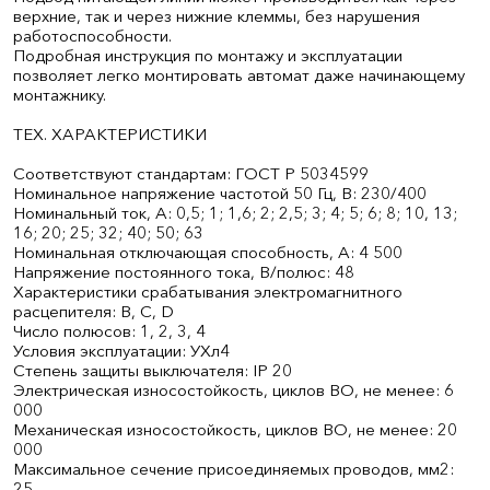
верхние, так и через нижние клеммы, без нарушения
работоспособности.
Подробная инструкция по монтажу и эксплуатации
позволяет легко монтировать автомат даже начинающему
монтажнику.
ТЕХ. ХАРАКТЕРИСТИКИ
Соответствуют стандартам: ГОСТ Р 50345­99
Номинальное напряжение частотой 50 Гц, В: 230/400
Номинальный ток, А: 0,5; 1; 1,6; 2; 2,5; 3; 4; 5; 6; 8; 10, 13;
16; 20; 25; 32; 40; 50; 63
Номинальная отключающая способность, А: 4 500
Напряжение постоянного тока, В/полюс: 48
Характеристики срабатывания электромагнитного
расцепителя: В, С, D
Число полюсов: 1, 2, 3, 4
Условия эксплуатации: УХл4
Степень защиты выключателя: IP 20
Электрическая износостойкость, циклов В­О, не менее: 6
000
Механическая износостойкость, циклов В­О, не менее: 20
000
Максимальное сечение присоединяемых проводов, мм2:
25