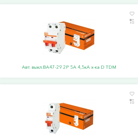
Авт. выкл.ВА47-29 2Р 5А 4,5кА х-ка D TDM