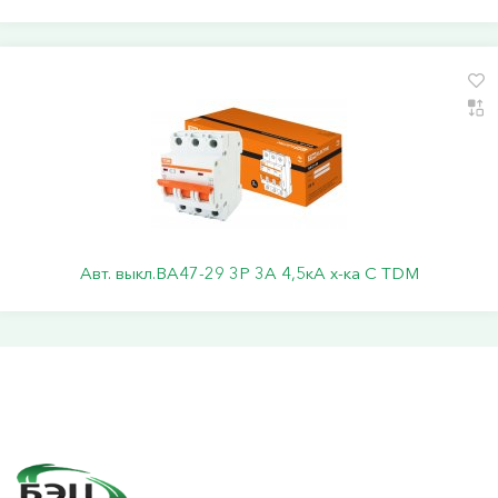
Авт. выкл.ВА47-29 3Р 3А 4,5кА х-ка С TDM