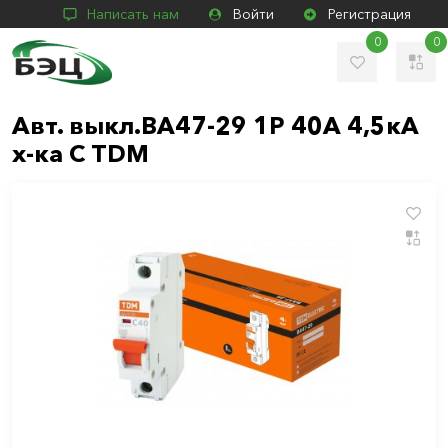
Написать нам
Войти
Регистрация
0
0
Авт. выкл.ВА47-29 1Р 40А 4,5кА
х-ка С TDM