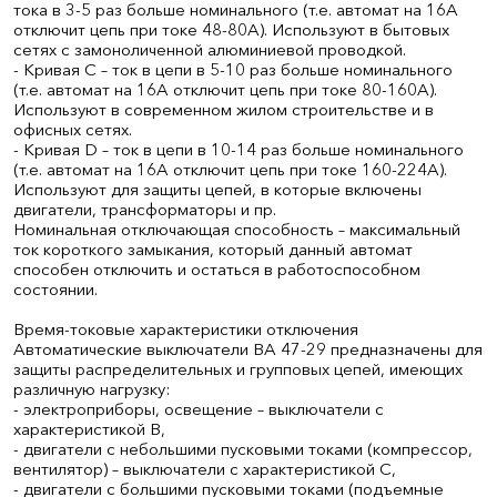
тока в 3-5 раз больше номинального (т.е. автомат на 16А
отключит цепь при токе 48-80А). Используют в бытовых
сетях с замоноличенной алюминиевой проводкой.
- Кривая С – ток в цепи в 5-10 раз больше номинального
(т.е. автомат на 16А отключит цепь при токе 80-160А).
Используют в современном жилом строительстве и в
офисных сетях.
- Кривая D – ток в цепи в 10-14 раз больше номинального
(т.е. автомат на 16А отключит цепь при токе 160-224А).
Используют для защиты цепей, в которые включены
двигатели, трансформаторы и пр.
Номинальная отключающая способность – максимальный
ток короткого замыкания, который данный автомат
способен отключить и остаться в работоспособном
состоянии.
Время-токовые характеристики отключения
Автоматические выключатели ВА 47-29 предназначены для
защиты распределительных и групповых цепей, имеющих
различную нагрузку:
- электроприборы, освещение – выключатели с
характеристикой В,
- двигатели с небольшими пусковыми токами (компрессор,
вентилятор) – выключатели с характеристикой C,
- двигатели с большими пусковыми токами (подъемные