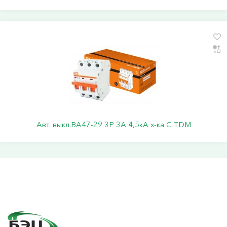
Авт. выкл.ВА47-29 3Р 3А 4,5кА х-ка С TDM