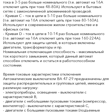
тока в 3-5 раз больше номинального (т.е. автомат на 16А
отключит цепь при токе 48-80А). Используют в бытовых
сетях с замоноличенной алюминиевой проводкой.
- Кривая С – ток в цепи в 5-10 раз больше номинального
(т.е. автомат на 16А отключит цепь при токе 80-160А).
Используют в современном жилом строительстве и в
офисных сетях.
- Кривая D – ток в цепи в 10-14 раз больше номинального
(т.е. автомат на 16А отключит цепь при токе 160-224А).
Используют для защиты цепей, в которые включены
двигатели, трансформаторы и пр.
Номинальная отключающая способность – максимальный
ток короткого замыкания, который данный автомат
способен отключить и остаться в работоспособном
состоянии.
Время-токовые характеристики отключения
Автоматические выключатели ВА 47-29 предназначены для
защиты распределительных и групповых цепей, имеющих
различную нагрузку:
- электроприборы, освещение – выключатели с
характеристикой В,
- двигатели с небольшими пусковыми токами (компрессор,
вентилятор) – выключатели с характеристикой C,
- двигатели с большими пусковыми токами (подъемные