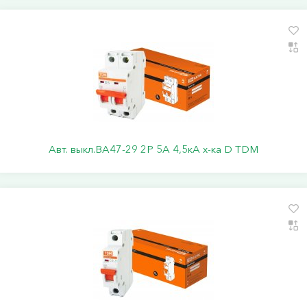
Авт. выкл.ВА47-29 2Р 5А 4,5кА х-ка D TDM