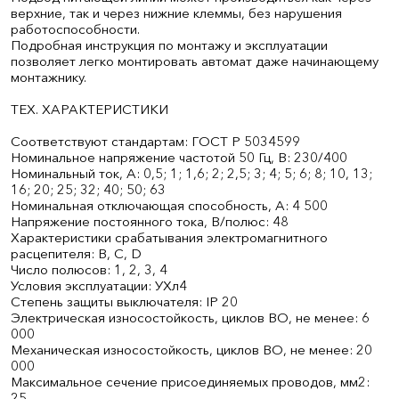
верхние, так и через нижние клеммы, без нарушения
работоспособности.
Подробная инструкция по монтажу и эксплуатации
позволяет легко монтировать автомат даже начинающему
монтажнику.
ТЕХ. ХАРАКТЕРИСТИКИ
Соответствуют стандартам: ГОСТ Р 50345­99
Номинальное напряжение частотой 50 Гц, В: 230/400
Номинальный ток, А: 0,5; 1; 1,6; 2; 2,5; 3; 4; 5; 6; 8; 10, 13;
16; 20; 25; 32; 40; 50; 63
Номинальная отключающая способность, А: 4 500
Напряжение постоянного тока, В/полюс: 48
Характеристики срабатывания электромагнитного
расцепителя: В, С, D
Число полюсов: 1, 2, 3, 4
Условия эксплуатации: УХл4
Степень защиты выключателя: IP 20
Электрическая износостойкость, циклов В­О, не менее: 6
000
Механическая износостойкость, циклов В­О, не менее: 20
000
Максимальное сечение присоединяемых проводов, мм2:
25