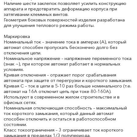
Наличие шести заклепок позволяет усилить конструкцию
аппарата и предотвратить деформацию корпуса при
затягивании клеммных винтов.
Геометрия боковых поверхностей изделия разработана
для улучшения теплового режима работы.
Маркировка
Номинальный ток – значение тока в амперах (А), который
автомат способен пропускать бесконечно долго без
отключения цепи.
Номинальное напряжение – напряжение переменного тока
(знак ~), при котором автомат работает в нормальных
условиях.
Кривая отключения – отражает порог срабатывания
автомата при защите от перегрузки и короткого замыкания.
Кривая С – ток в цепи в 5-10 раз больше номинального (т.е.
автомат на 16А отключит цепь при токе 80-160А).
Используют в современном жилом строительстве и в
офисных сетях.
Номинальная отключающая способность – максимальный
ток короткого замыкания, который данный автомат
способен отключить и остаться в работоспособном
состоянии.
Класс токоограничения – 3 ограничивает ток короткого
замыкания в пределах 1/3 полупериода.