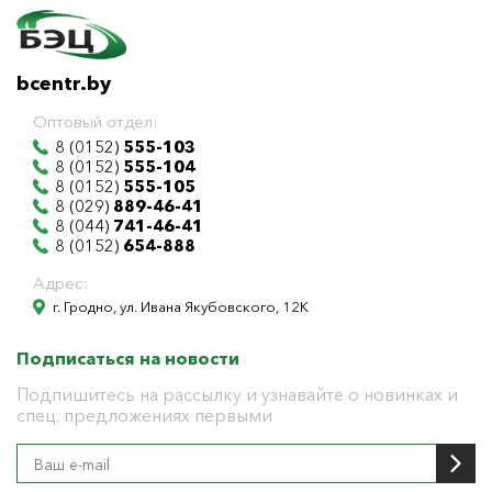
bcentr.by
Оптовый отдел:
8 (0152)
555-103
8 (0152)
555-104
8 (0152)
555-105
8 (029)
889-46-41
8 (044)
741-46-41
8 (0152)
654-888
Адрес:
г. Гродно, ул. Ивана Якубовского, 12К
Подписаться на новости
Подпишитесь на рассылку и узнавайте о новинках и
спец. предложениях первыми