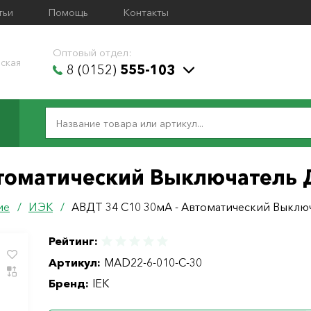
тьи
Помощь
Контакты
Оптовый отдел:
ская
8 (0152)
555-103
втоматический Выключатель 
ие
/
ИЭК
/
АВДТ 34 C10 30мА - Автоматический Выключ
Рейтинг:
Артикул:
MAD22-6-010-C-30
Бренд:
IEK