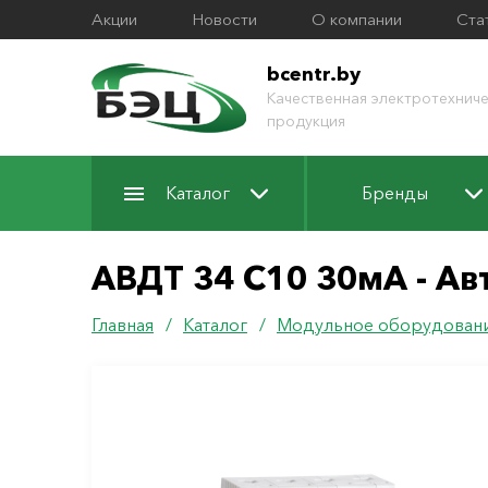
Акции
Новости
О компании
Ста
bcentr.by
Качественная электротехниче
продукция
Каталог
Бренды
АВДТ 34 C10 30мА - А
Главная
/
Каталог
/
Модульное оборудован