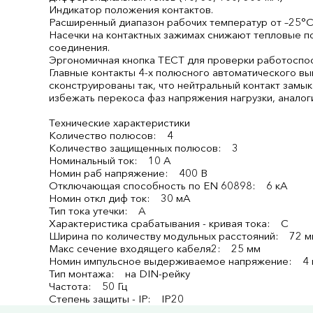
Индикатор положения контактов.
Расширенный диапазон рабочих температур от –25°С
Насечки на контактных зажимах снижают тепловые п
соединения.
Эргономичная кнопка ТЕСТ для проверки работоспос
Главные контакты 4-х полюсного автоматического 
сконструированы так, что нейтральный контакт замы
избежать перекоса фаз напряжения нагрузки, аналоги
Технические характеристики
Количество полюсов: 4
Количество защищенных полюсов: 3
Номинальный ток: 10 А
Номин раб напряжение: 400 В
Отключающая способность по EN 60898: 6 кА
Номин откл диф ток: 30 мА
Тип тока утечки: A
Характеристика срабатывания - кривая тока: C
Ширина по количеству модульных расстояний: 72 
Макс сечение входящего кабеля2: 25 мм
Номин импульсное выдерживаемое напряжение: 4 
Тип монтажа: на DIN-рейку
Частота: 50 Гц
Степень защиты - IP: IP20