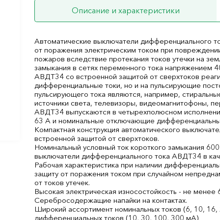
Описание и характеристики
Автоматические выключатели дифференциального т
от поражения электрическим током при повреждени
пожаров вследствие протекания токов утечки на зем
замыкания в сетях переменного тока напряжением 40
АВДТ34 со встроенной защитой от сверхтоков реаг
дифференциальные токи, но и на пульсирующие пос
пульсирующего тока являются, например, стиральны
источники света, телевизоры, видеомагнитофоны, п
АВДТ34 выпускаются в четырехполюсном исполнении на
63 А и номинальные отключающие дифференциальные 
Компактная конструкция автоматического выключат
встроенной защитой от сверхтоков.
Номинальный условный ток короткого замыкания 600
выключатели дифференциального тока АВДТ34 в кач
Рабочая характеристика при наличии дифференциальн
защиту от поражения током при случайном непредна
от токов утечек.
Высокая электрическая износостойкость - не менее 
Серебросодержащие напайки на контактах.
Широкий ассортимент номинальных токов (6, 10, 16, 
дифференциальных токов (10, 30, 100, 300 мА)