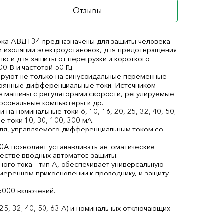
Отзывы
ока АВДТ34 предназначены для защиты человека
и изоляции электроустановок, для предотвращения
лю и для защиты от перегрузки и короткого
0 В и частотой 50 Гц.
ируют не только на синусоидальные переменные
тоянные дифференциальные токи. Источником
е машины с регуляторами скорости, регулируемые
ерсональные компьютеры и др.
 номинальные токи 6, 10, 16, 20, 25, 32, 40, 50,
токи 10, 30, 100, 300 мА.
еля, управляемого дифференциальным током со
0А позволяет устанавливать автоматические
естве вводных автоматов защиты.
ого тока - тип А, обеспечивает универсальную
меренном прикосновении к проводнику, и защиту
6000 включений.
25, 32, 40, 50, 63 А) и номинальных отключающих