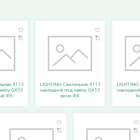
льник 4113
LIGHTING Светильник 4113
LIGHTING 
лампу GX53
накладной под лампу GX53
накладной
ый IEK
хром IEK
б