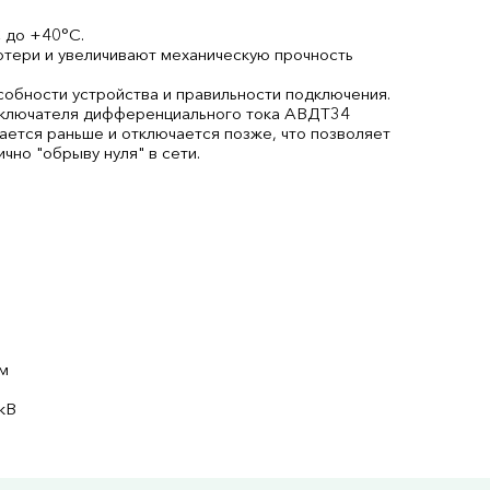
 до +40°С.
отери и увеличивают механическую прочность
обности устройства и правильности подключения.
выключателя дифференциального тока АВДТ34
кается раньше и отключается позже, что позволяет
чно "обрыву нуля" в сети.
мм
кВ