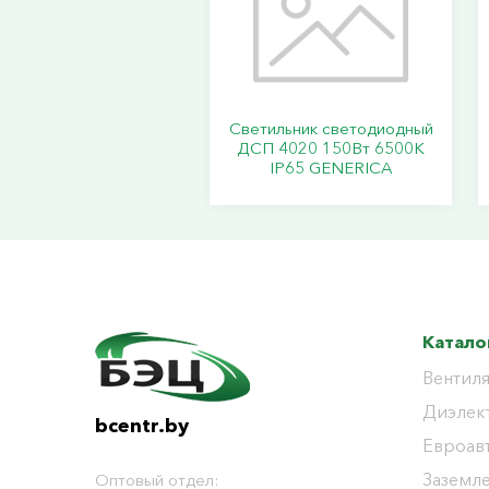
Светильник светодиодный
ДСП 4020 150Вт 6500К
IP65 GENERICA
Катало
Вентиля
Диэлек
bcentr.by
Евроав
Заземл
Оптовый отдел: