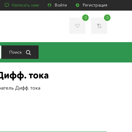
Написать нам
Войти
Регистрация
0
0
Поиск
Дифф. тока
атель Дифф. тока