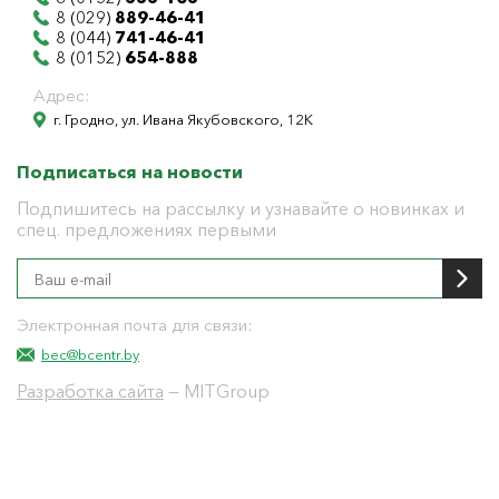
8 (029)
889-46-41
8 (044)
741-46-41
8 (0152)
654-888
Адрес:
г. Гродно, ул. Ивана Якубовского, 12К
Подписаться на новости
Подпишитесь на рассылку и узнавайте о новинках и
спец. предложениях первыми
Электронная почта для связи:
bec@bcentr.by
Разработка сайта
— MITGroup
Общество с ограниченной ответственностью
"БелЭнергоЦентр"
Юридический адрес г. Гродно ул. И.Якубовского 12 к
тел: 8(0152) 555-104