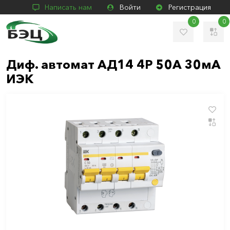
Написать нам
Войти
Регистрация
0
0
Диф. автомат АД14 4Р 50А 30мА
ИЭК