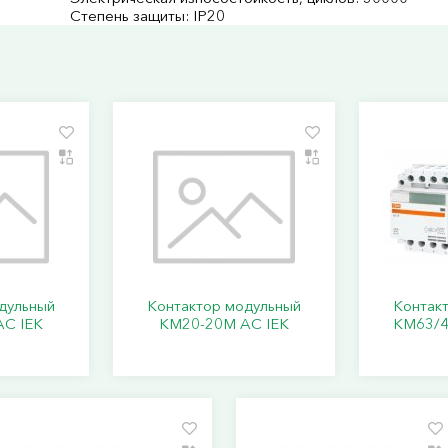
Степень защиты: IP20
дульный
Контактор модульный
Контак
C IEK
КМ20-20М AC IEK
КМ63/4