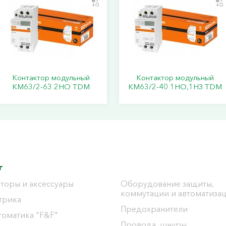
Контактор модульный
Контактор модульный
КМ63/2-63 2НО TDM
КМ63/2-40 1НО,1НЗ TDM
г
торы и аксессуары
Оборудование защиты,
коммутации и автоматиза
трика
Предохранители
томатика "F&F"
Провода, шнуры