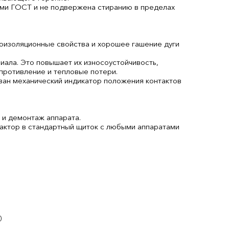
ями ГОСТ и не подвержена стиранию в пределах
оизоляционные свойства и хорошее гашение дуги
ала. Это повышает их износоустойчивость,
противление и тепловые потери.
ван механический индикатор положения контактов
 и демонтаж аппарата.
актор в стандартный щиток с любыми аппаратами
0
0