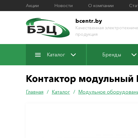
Акции
Новости
О компании
Ста
bcentr.by
Качественная электротехниче
продукция
Каталог
Бренды
Контактор модульный
Главная
/
Каталог
/
Модульное оборудован