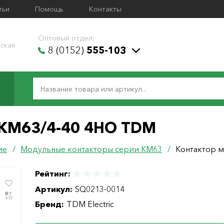
тьи
Помощь
Контакты
Оптовый отдел:
ская
8 (0152)
555-103
 КМ63/4-40 4НО TDM
ие
/
Модульные контакторы серии КМ63
/
Контактор 
Рейтинг:
Артикул:
SQ0213-0014
Бренд:
TDM Electric