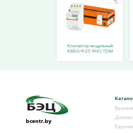
Контактор модульный
КМ63/4-20 4НО TDM
Катало
Вентиля
Диэлек
bcentr.by
Евроав