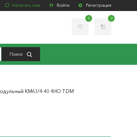
Написать нам
Войти
Регистрация
0
0
Поиск
модульный КМ63/4-40 4НО TDM