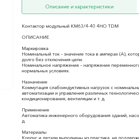
Описание и характеристики
Контактор модульный КМ63/4-40 4НО TDM
ОПИСАНИЕ
Маркировка
Номинальный ток – значение тока в амперах (А), кот
долго без отключения цепи.
Номинальное напряжение – напряжение переменного т
нормальных условиях.
Назначение
Коммутация слабоиндуктивных нагрузок с номинальн
автоматизации и управления различных технологичес
кондиционирования, вентиляции и т. д.
Применение
Автоматика инженерного оборудования зданий, насос
д.
Материалы
Корпус и детали выполнены из пластика, не поддер