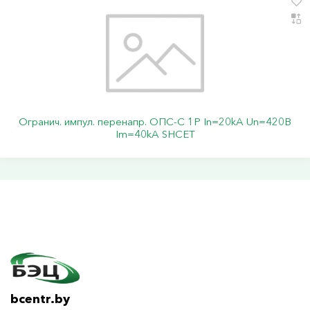
Огранич. импул. перенапр. ОПС-C 1Р In=20kA Un=420B
Im=40kA SHCET
bcentr.by