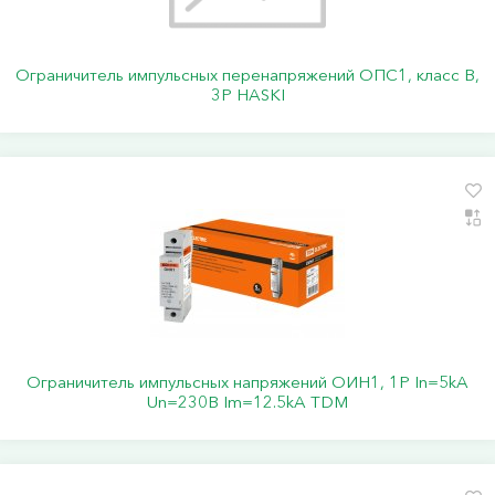
Ограничитель импульсных перенапряжений ОПС1, класс B,
3P HASKI
Ограничитель импульсных напряжений ОИН1, 1Р In=5kA
Un=230B Im=12.5kA TDM