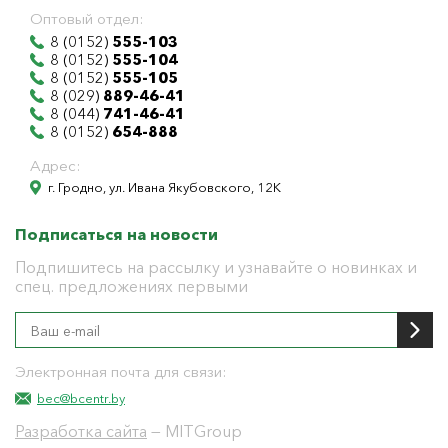
Оптовый отдел:
8 (0152)
555-103
8 (0152)
555-104
8 (0152)
555-105
8 (029)
889-46-41
8 (044)
741-46-41
8 (0152)
654-888
Адрес:
г. Гродно, ул. Ивана Якубовского, 12К
Подписаться на новости
Подпишитесь на рассылку и узнавайте о новинках и
спец. предложениях первыми
Электронная почта для связи:
bec@bcentr.by
Разработка сайта
— MITGroup