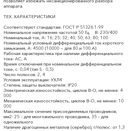
позволяет избежать несанкционированного разбора
аппарата.
ТЕХ. ХАРАКТЕРИСТИКИ
Соответствуют стандартам: ГОСТ Р 51326.1-99
Номинальное напряжение частотой 50 Гц, В: 230/400
Номинальный ток, А: 16; 25; 32; 40; 50; 63; 80; 100
Номинальный условный дифференциальный ток короткого
замыкания, А: 4500 (10000 — для 80 и 100 А)
Рабочая характеристика при наличии дифференциального
тока: AС, А
Время отключения при номинальном дифференциальном
токе, с: 0,04 (тип S - 0,5)
Число полюсов: 2, 4
Условия эксплуатации: УХЛ4
Степень защиты выключателя: IP20
Электрическая износостойкость, циклов В-О, не менее: 4
000
Механическая износостойкость, циклов В-О, не менее: 10
000
Максимальное сечение присоединяемых проводников,
мм2: 25 – для многожильного проводника, 35 – для
одножильного
Наличие драгоценных металлов (серебро), г/полюс: от 1,3