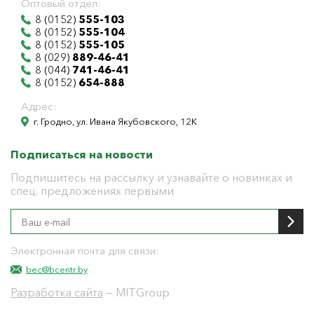
Оптовый отдел:
8 (0152)
555-103
8 (0152)
555-104
8 (0152)
555-105
8 (029)
889-46-41
8 (044)
741-46-41
8 (0152)
654-888
Адрес:
г. Гродно, ул. Ивана Якубовского, 12К
Подписаться на новости
Подпишитесь на рассылку и узнавайте о новинках и
спец. предложениях первыми
Электронная почта для связи:
bec@bcentr.by
Разработка сайта
— MITGroup