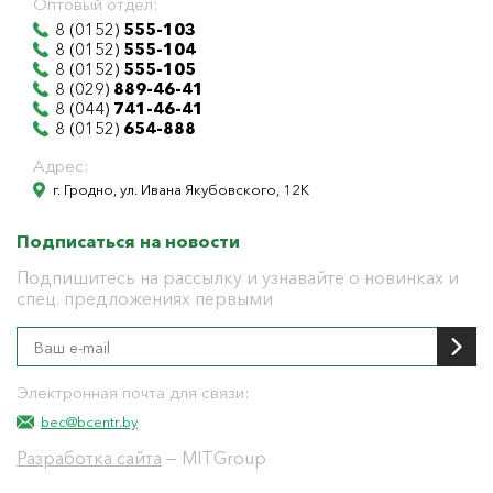
Оптовый отдел:
8 (0152)
555-103
8 (0152)
555-104
8 (0152)
555-105
8 (029)
889-46-41
8 (044)
741-46-41
8 (0152)
654-888
Адрес:
г. Гродно, ул. Ивана Якубовского, 12К
Подписаться на новости
Подпишитесь на рассылку и узнавайте о новинках и
спец. предложениях первыми
Электронная почта для связи:
bec@bcentr.by
Разработка сайта
— MITGroup