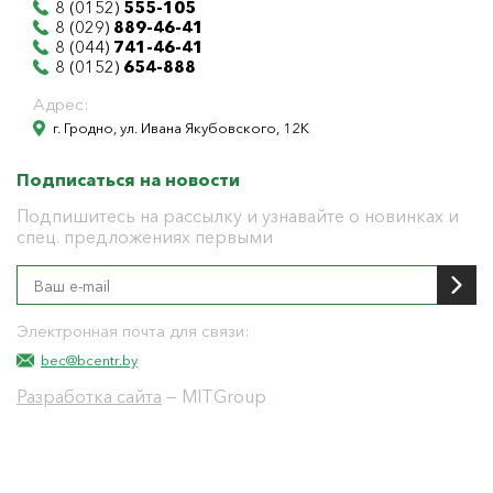
8 (0152)
555-105
8 (029)
889-46-41
8 (044)
741-46-41
8 (0152)
654-888
Адрес:
г. Гродно, ул. Ивана Якубовского, 12К
Подписаться на новости
Подпишитесь на рассылку и узнавайте о новинках и
спец. предложениях первыми
Электронная почта для связи:
bec@bcentr.by
Разработка сайта
— MITGroup
Общество с ограниченной ответственностью
"БелЭнергоЦентр"
Юридический адрес г. Гродно ул. И.Якубовского 12 к
тел: 8(0152) 555-104