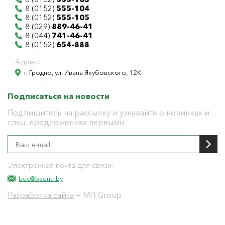
8 (0152)
555-104
8 (0152)
555-105
8 (029)
889-46-41
8 (044)
741-46-41
8 (0152)
654-888
Адрес:
г. Гродно, ул. Ивана Якубовского, 12К
Подписаться на новости
Подпишитесь на рассылку и узнавайте о новинках и
спец. предложениях первыми
Электронная почта для связи:
bec@bcentr.by
Разработка сайта
— MITGroup
Общество с ограниченной ответственностью
"БелЭнергоЦентр"