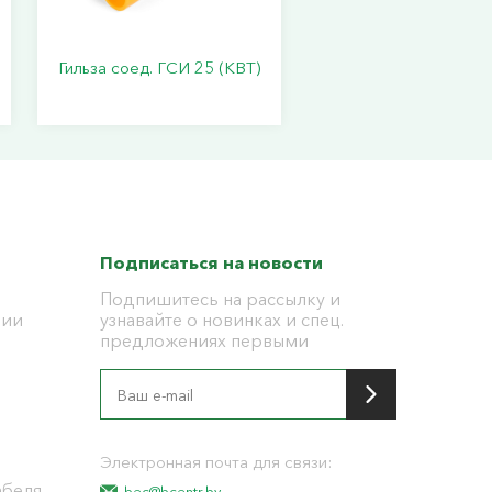
Гильза соед. ГСИ 25 (КВТ)
Подписаться на новости
Подпишитесь на рассылку и
ции
узнавайте о новинках и спец.
предложениях первыми
я
Электронная почта для связи:
абеля
bec@bcentr.by