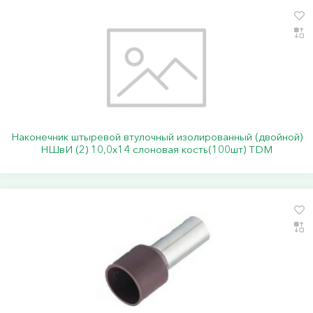
Наконечник штыревой втулочный изолированный (двойной)
НШвИ (2) 10,0х14 слоновая кость(100шт) TDM