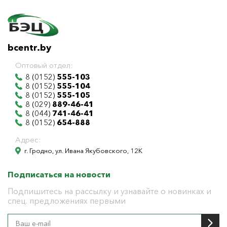
bcentr.by
Оптовый отдел:
8 (0152)
555-103
8 (0152)
555-104
8 (0152)
555-105
8 (029)
889-46-41
8 (044)
741-46-41
8 (0152)
654-888
Адрес:
г. Гродно, ул. Ивана Якубовского, 12К
Подписаться на новости
Подпишитесь на рассылку и узнавайте о новинках и
спец. предложениях первыми