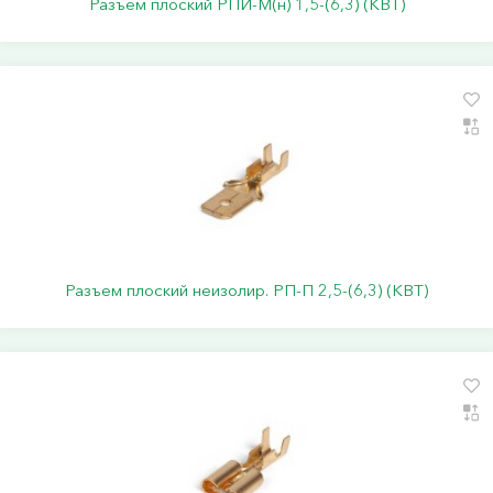
Разъем плоский РПИ-М(н) 1,5-(6,3) (КВТ)
Разъем плоский неизолир. РП-П 2,5-(6,3) (КВТ)