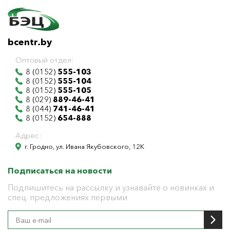
bcentr.by
Оптовый отдел:
8 (0152)
555-103
8 (0152)
555-104
8 (0152)
555-105
8 (029)
889-46-41
8 (044)
741-46-41
8 (0152)
654-888
Адрес:
г. Гродно, ул. Ивана Якубовского, 12К
Подписаться на новости
Подпишитесь на рассылку и узнавайте о новинках и
спец. предложениях первыми