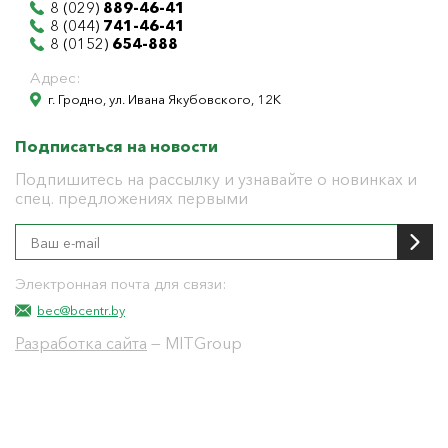
8 (029)
889-46-41
8 (044)
741-46-41
8 (0152)
654-888
Адрес:
г. Гродно, ул. Ивана Якубовского, 12К
Подписаться на новости
Подпишитесь на рассылку и узнавайте о новинках и
спец. предложениях первыми
Электронная почта для связи:
bec@bcentr.by
Разработка сайта
— MITGroup
Общество с ограниченной ответственностью
"БелЭнергоЦентр"
Юридический адрес г. Гродно ул. И.Якубовского 12 к
тел: 8(0152) 555-104