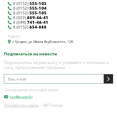
8 (0152)
555-103
8 (0152)
555-104
8 (0152)
555-105
8 (029)
889-46-41
8 (044)
741-46-41
8 (0152)
654-888
Адрес:
г. Гродно, ул. Ивана Якубовского, 12К
Подписаться на новости
Подпишитесь на рассылку и узнавайте о новинках и
спец. предложениях первыми
Электронная почта для связи:
bec@bcentr.by
Разработка сайта
— MITGroup
Общество с ограниченной ответственностью