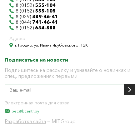
8 (0152)
555-104
8 (0152)
555-105
8 (029)
889-46-41
8 (044)
741-46-41
8 (0152)
654-888
Адрес:
г. Гродно, ул. Ивана Якубовского, 12К
Подписаться на новости
Подпишитесь на рассылку и узнавайте о новинках и
спец. предложениях первыми
Электронная почта для связи:
bec@bcentr.by
Разработка сайта
— MITGroup
Общество с ограниченной ответственностью
"БелЭнергоЦентр"