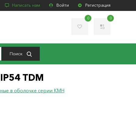
Написать нам
Войти
Регистрация
0
0
Поиск
 IP54 TDM
ные в оболочке серии КМН