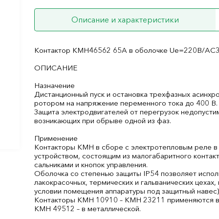
Описание и характеристики
Контактор КМН46562 65А в оболочке Ue=220В/АC
ОПИСАНИЕ
Назначение
Дистанционный пуск и остановка трехфазных асинхр
ротором на напряжение переменного тока до 400 В.
Защита электродвигателей от перегрузок недопусти
возникающих при обрыве одной из фаз.
Применение
Контакторы КМН в сборе с электротепловым реле в
устройством, состоящим из малогабаритного контак
сальниками и кнопок управления.
Оболочка со степенью защиты IP54 позволяет исполь
лакокрасочных, термических и гальванических цехах,
условии помещения аппаратуры под защитный навес)
Контакторы КМН 10910 – КМН 23211 применяются в 
КМН 49512 – в металлической.