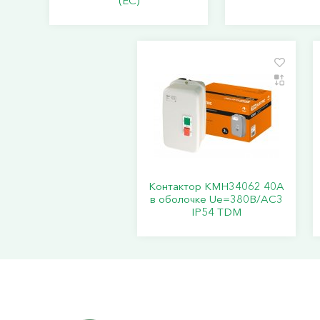
(ЕС)
Контактор КМН34062 40А
в оболочке Ue=380В/АC3
IP54 TDM