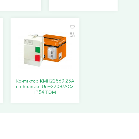
Контактор КМН22560 25А
в оболочке Ue=220В/АС3
IP54 TDM