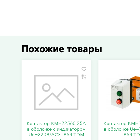
Похожие товары
Контактор КМН22560 25А
Контактор КМН
в оболочке с индикатором
в оболочке Ue
Ue=220В/АС3 IP54 TDM
IP54 T