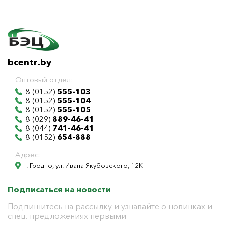
bcentr.by
Оптовый отдел:
8 (0152)
555-103
8 (0152)
555-104
8 (0152)
555-105
8 (029)
889-46-41
8 (044)
741-46-41
8 (0152)
654-888
Адрес:
г. Гродно, ул. Ивана Якубовского, 12К
Подписаться на новости
Подпишитесь на рассылку и узнавайте о новинках и
спец. предложениях первыми