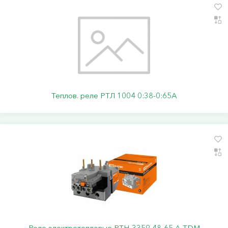
Теплов. реле РТЛ 1004 0:38-0:65А
Реле электротепловые РТН-3359 48-65 А TDM