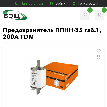
Написать нам
Войти
Регистрация
0
0
Предохранитель ППНН-35 габ.1,
200А TDM