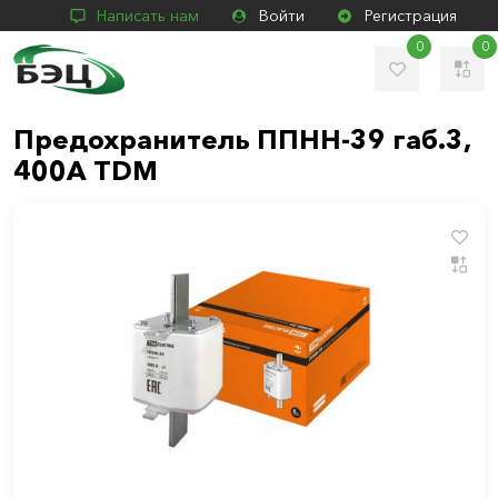
Написать нам
Войти
Регистрация
0
0
Предохранитель ППНН-39 габ.3,
400А TDM