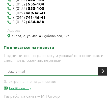
8 (0152)
555-104
8 (0152)
555-105
8 (029)
889-46-41
8 (044)
741-46-41
8 (0152)
654-888
Адрес:
г. Гродно, ул. Ивана Якубовского, 12К
Подписаться на новости
Подпишитесь на рассылку и узнавайте о новинках и
спец. предложениях первыми
Электронная почта для связи:
bec@bcentr.by
Разработка сайта
— MITGroup
Общество с ограниченной ответственностью
"БелЭнергоЦентр"