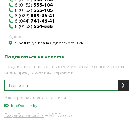
8 (0152)
555-104
8 (0152)
555-105
8 (029)
889-46-41
8 (044)
741-46-41
8 (0152)
654-888
Адрес:
г. Гродно, ул. Ивана Якубовского, 12К
Подписаться на новости
Подпишитесь на рассылку и узнавайте о новинках и
спец. предложениях первыми
Электронная почта для связи:
bec@bcentr.by
Разработка сайта
— MITGroup
Общество с ограниченной ответственностью
"БелЭнергоЦентр"