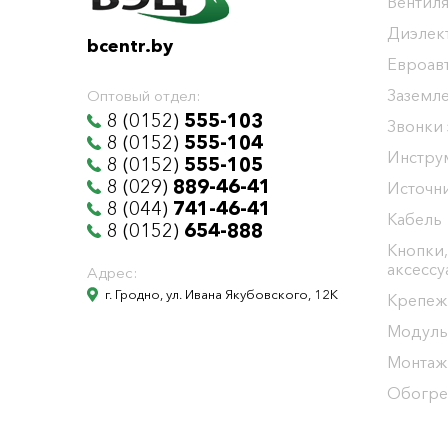
Вентиля
Диэлек
bcentr.by
Евроав
Заземл
Оптовый отдел:
8 (0152)
555-103
Звонки
8 (0152)
555-104
Инстру
8 (0152)
555-105
8 (029)
889-46-41
Источни
8 (044)
741-46-41
Кабель
8 (0152)
654-888
Кнопки,
аксесс
Адрес:
г. Гродно, ул. Ивана Якубовского, 12К
Крепеж
Модуль
Монтаж
Обогре