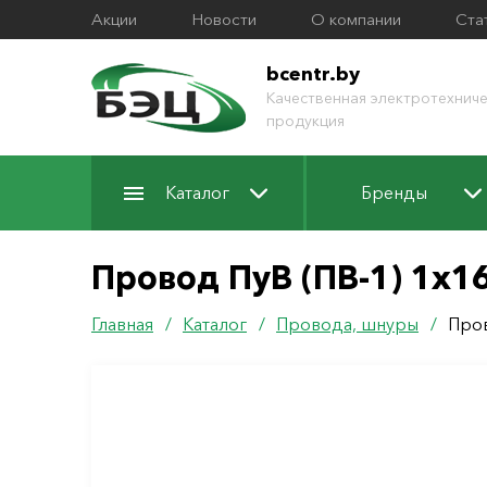
Акции
Новости
О компании
Ста
bcentr.by
Качественная электротехниче
продукция
Каталог
Бренды
Провод ПуВ (ПВ-1) 1х1
Главная
/
Каталог
/
Провода, шнуры
/
Пров