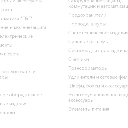
торы и аксессуары
Оборудование защиты,
коммутации и автоматиза
трика
Предохранители
томатика "F&F"
Провода, шнуры
ение и молниезащита
Светотехнические издели
 электрические
Силовые разъёмы
менты
Системы для прокладки к
ки света
Счетчики
Трансформаторы
 переключатели,
уары
Удлинители и сетевые фи
Шкафы, боксы и аксессуар
ное оборудование
Электроустановочные изд
аксессуары
ные изделия
Элементы питания
ватели