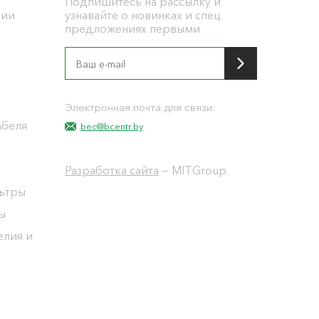
Подпишитесь на рассылку и
ции
узнавайте о новинках и спец.
предложениях первыми
я
Электронная почта для связи:
абеля
bec@bcentr.by
Разработка сайта
— MITGroup
льтры
ы
елия и