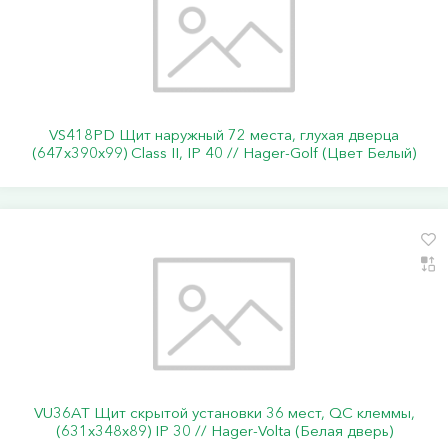
VS418PD Щит наружный 72 места, глухая дверца
(647х390х99) Class II, IP 40 // Hager-Golf (Цвет Белый)
VU36AT Щит скрытой установки 36 мест, QC клеммы,
(631х348х89) IP 30 // Hager-Volta (Белая дверь)