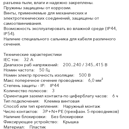
разъема пыли, влаги и надежно закреплены.
Пружины защищены от коррозии.
Винты, применяемые для механических и
электротехнических соединений, защищены от
самоотвинчивания.
Возможность эксплуатировать во влажной среде (IP44,
IP54).
Наличие специального сальника для кабеля различного
сечения.
Технические характеристики
IEC ток: 32 А
Диапазон раб напряжений: 200...240 / 345...415 В
Номин частота: 50 Гц
Номин электр прочность изоляции: 500 В
Макс поперечное сечение проводника: 6,0 мм²
Степень защиты - IP: IP44
Количество полюсов: 3
Ориентация заземл контакта-по циферблату часов: 6 ч
Тип подключения: Клемма винтовая
Способ или тип крепления: Наружный монтаж
Число контактов: 3P+N+PE (трехфазн. 5-проводников)
Наличие блокировки: Без блокировки
Фиксирующее устройство: Крышка
Материал: Пластик