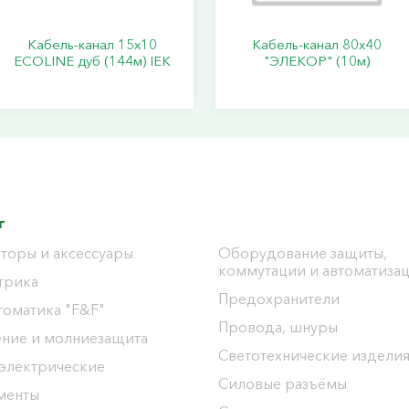
Кабель-канал 15х10
Кабель-канал 80х40
ECOLINE дуб (144м) IEK
"ЭЛЕКОР" (10м)
г
торы и аксессуары
Оборудование защиты,
коммутации и автоматиза
трика
Предохранители
томатика "F&F"
Провода, шнуры
ение и молниезащита
Светотехнические издели
 электрические
Силовые разъёмы
менты