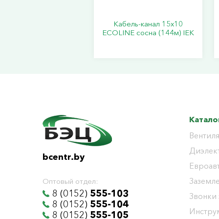
Кабель-канал 15х10
ECOLINE сосна (144м) IEK
Катало
Вентиля
Диэлек
bcentr.by
Евроав
Заземл
Оптовый отдел:
8 (0152)
555-103
Звонки
8 (0152)
555-104
Инстру
8 (0152)
555-105