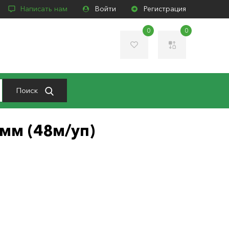
Написать нам
Войти
Регистрация
0
0
Поиск
 мм (48м/уп)