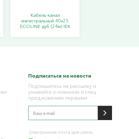
Кабель-канал
магистральный 40х25
ECOLINE дуб (24м) IEK
Подписаться на новости
Подпишитесь на рассылку и
ции
узнавайте о новинках и спец.
предложениях первыми
я
Электронная почта для связи: