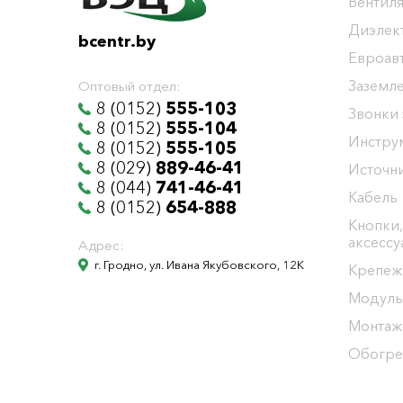
Вентиля
Диэлек
bcentr.by
Евроав
Заземл
Оптовый отдел:
8 (0152)
555-103
Звонки
8 (0152)
555-104
Инстру
8 (0152)
555-105
8 (029)
889-46-41
Источни
8 (044)
741-46-41
Кабель
8 (0152)
654-888
Кнопки,
аксесс
Адрес:
г. Гродно, ул. Ивана Якубовского, 12К
Крепеж
Модуль
Монтаж
Обогре