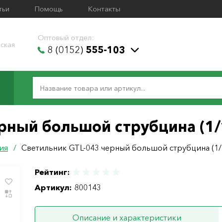
тьи
Помощь
Контакты
Оптовый отдел:
ская
8 (0152)
555-103
рный большой струбцина (1/
ия
/
Светильник GTL-043 черный большой струбцина (1/
Рейтинг:
Артикул:
800143
Описание и характеристики