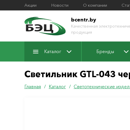
Акции
Новости
О компании
Ста
bcentr.by
Качественная электротехниче
продукция
Каталог
Бренды
Светильник GTL-043 че
Главная
/
Каталог
/
Светотехнические издел