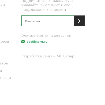
Подпишитесь на рассылку и
ции
узнавайте о новинках и спец.
предложениях первыми
я
Электронная почта для связи:
абеля
bec@bcentr.by
Разработка сайта
— MITGroup
льтры
ы
елия и