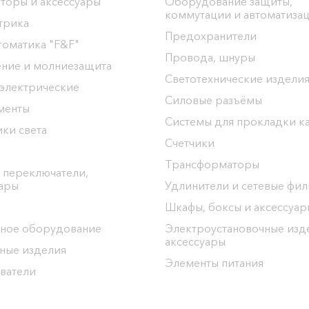
торы и аксессуары
Оборудование защиты,
коммутации и автоматиза
трика
Предохранители
томатика "F&F"
Провода, шнуры
ение и молниезащита
Светотехнические издели
 электрические
Силовые разъёмы
менты
Системы для прокладки к
ки света
Счетчики
Трансформаторы
 переключатели,
уары
Удлинители и сетевые фи
Шкафы, боксы и аксессуар
ное оборудование
Электроустановочные изд
аксессуары
ные изделия
Элементы питания
ватели