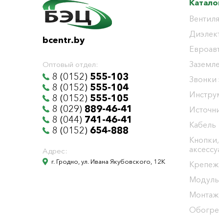
Катало
Вентиля
Диэлек
bcentr.by
Евроав
Заземл
Оптовый отдел:
8 (0152)
555-103
Звонки
8 (0152)
555-104
Инстру
8 (0152)
555-105
8 (029)
889-46-41
Источни
8 (044)
741-46-41
Кабель
8 (0152)
654-888
Кнопки,
аксесс
Адрес:
г. Гродно, ул. Ивана Якубовского, 12К
Крепеж
Модуль
Монтаж
Обогре