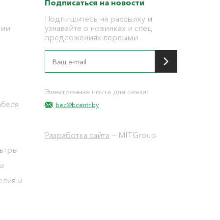
Подписаться на новости
Подпишитесь на рассылку и
ции
узнавайте о новинках и спец.
предложениях первыми
я
Электронная почта для связи:
абеля
bec@bcentr.by
Разработка сайта
— MITGroup
льтры
ы
елия и