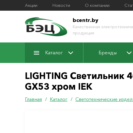
Акции
Новости
О компании
Ста
bcentr.by
Качественная электротехниче
продукция
Каталог
Бренды
LIGHTING Светильник 
GX53 хром IEK
Главная
/
Каталог
/
Светотехнические издел