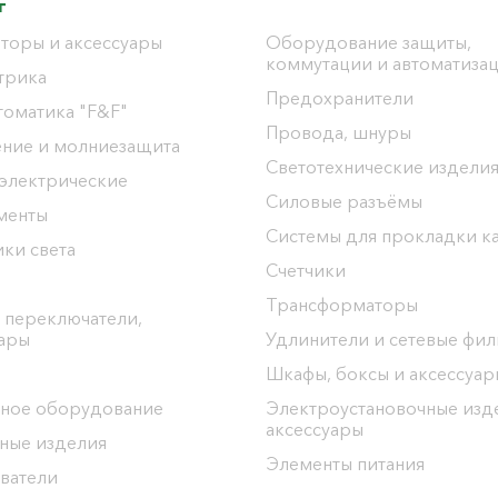
г
торы и аксессуары
Оборудование защиты,
коммутации и автоматиза
трика
Предохранители
томатика "F&F"
Провода, шнуры
ение и молниезащита
Светотехнические издели
 электрические
Силовые разъёмы
менты
Системы для прокладки к
ки света
Счетчики
Трансформаторы
 переключатели,
уары
Удлинители и сетевые фи
Шкафы, боксы и аксессуар
ное оборудование
Электроустановочные изд
аксессуары
ные изделия
Элементы питания
ватели