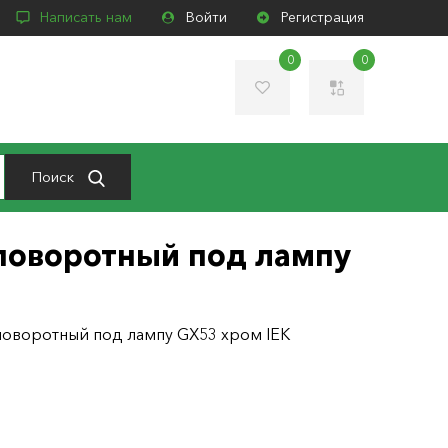
Написать нам
Войти
Регистрация
0
0
Поиск
поворотный под лампу
поворотный под лампу GX53 хром IEK