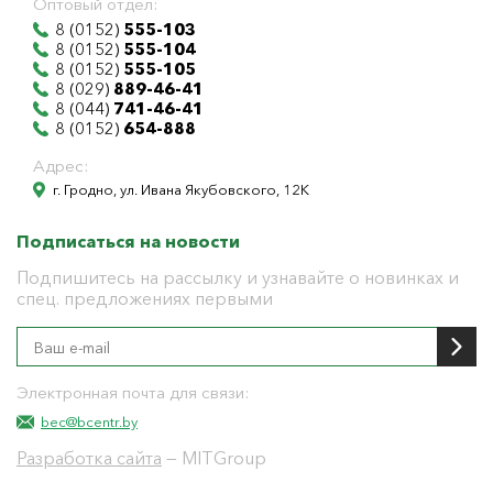
Оптовый отдел:
8 (0152)
555-103
8 (0152)
555-104
8 (0152)
555-105
8 (029)
889-46-41
8 (044)
741-46-41
8 (0152)
654-888
Адрес:
г. Гродно, ул. Ивана Якубовского, 12К
Подписаться на новости
Подпишитесь на рассылку и узнавайте о новинках и
спец. предложениях первыми
Электронная почта для связи:
bec@bcentr.by
Разработка сайта
— MITGroup