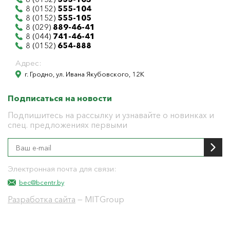
8 (0152)
555-104
8 (0152)
555-105
8 (029)
889-46-41
8 (044)
741-46-41
8 (0152)
654-888
Адрес:
г. Гродно, ул. Ивана Якубовского, 12К
Подписаться на новости
Подпишитесь на рассылку и узнавайте о новинках и
спец. предложениях первыми
Электронная почта для связи:
bec@bcentr.by
Разработка сайта
— MITGroup
Общество с ограниченной ответственностью
"БелЭнергоЦентр"