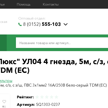
тьи
Помощь
Контакты
Оптовый отдел:
ская
8 (0152)
555-103
кс" УЛ04 4 гнезда, 5м, с/з,
TDM (ЕС)
ильтры
м, с/з, с з/ш, ПВС 3х1мм2 16А/250В бело-серый TDM (ЕС)
Рейтинг:
Артикул:
SQ1303-0237