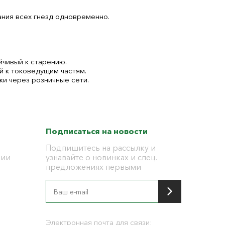
ания всех гнезд одновременно.
йчивый к старению.
 к токоведущим частям.
и через розничные сети.
Подписаться на новости
Подпишитесь на рассылку и
ции
узнавайте о новинках и спец.
предложениях первыми
я
Электронная почта для связи: