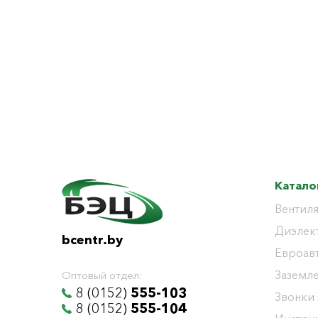
Катало
Вентиля
Диэлек
bcentr.by
Евроав
Заземл
Оптовый отдел:
8 (0152)
555-103
Звонки
8 (0152)
555-104