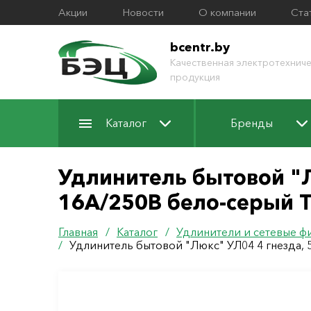
Акции
Новости
О компании
Ста
bcentr.by
Качественная электротехниче
продукция
Каталог
Бренды
Удлинитель бытовой "Лю
16А/250В бело-серый 
Главная
/
Каталог
/
Удлинители и сетевые ф
/
Удлинитель бытовой "Люкс" УЛ04 4 гнезда, 5