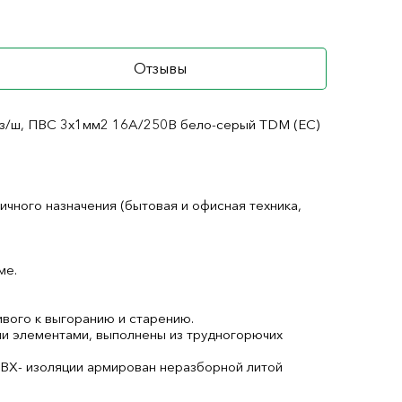
Отзывы
 с з/ш, ПВС 3х1мм2 16А/250В бело-серый TDM (ЕС)
чного назначения (бытовая и офисная техника,
ме.
ивого к выгоранию и старению.
и элементами, выполнены из трудногорючих
ВХ- изоляции армирован неразборной литой