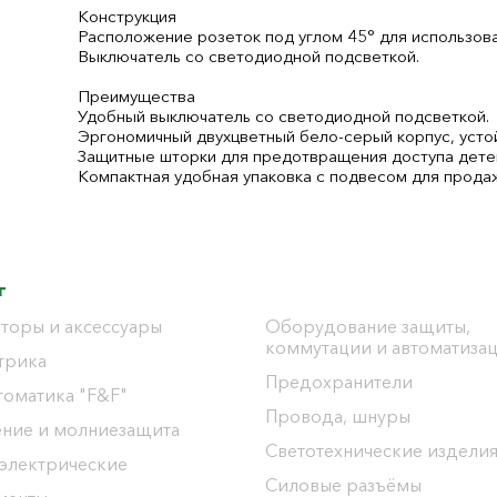
Конструкция
Расположение розеток под углом 45° для использов
Выключатель со светодиодной подсветкой.
Преимущества
Удобный выключатель со светодиодной подсветкой.
Эргономичный двухцветный бело-серый корпус, усто
Защитные шторки для предотвращения доступа детей
Компактная удобная упаковка с подвесом для продаж
г
торы и аксессуары
Оборудование защиты,
коммутации и автоматиза
трика
Предохранители
томатика "F&F"
Провода, шнуры
ение и молниезащита
Светотехнические издели
 электрические
Силовые разъёмы