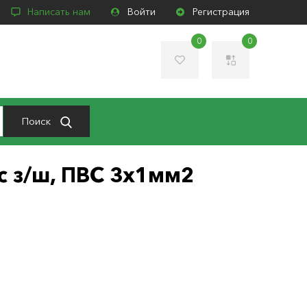
Написать нам
Войти
Регистрация
0
0
Поиск
 с з/ш, ПВС 3х1мм2