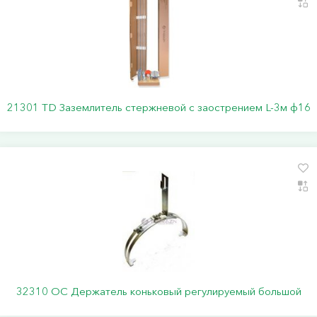
21301 TD Заземлитель стержневой c заострением L-3м ф16
32310 ОС Держатель коньковый регулируемый большой