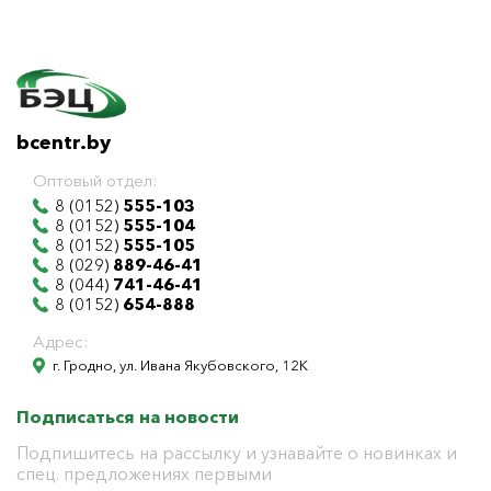
bcentr.by
Оптовый отдел:
8 (0152)
555-103
8 (0152)
555-104
8 (0152)
555-105
8 (029)
889-46-41
8 (044)
741-46-41
8 (0152)
654-888
Адрес:
г. Гродно, ул. Ивана Якубовского, 12К
Подписаться на новости
Подпишитесь на рассылку и узнавайте о новинках и
спец. предложениях первыми