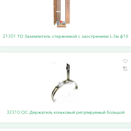
21301 TD Заземлитель стержневой c заострением L-3м ф16
32310 ОС Держатель коньковый регулируемый большой