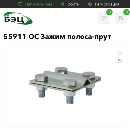
Написать нам
Войти
Регистрация
0
0
55911 OC Зажим полоса-прут