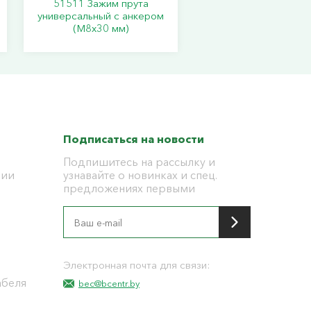
51511 Зажим прута
универсальный с анкером
(M8x30 мм)
Подписаться на новости
Подпишитесь на рассылку и
ции
узнавайте о новинках и спец.
предложениях первыми
я
Электронная почта для связи:
абеля
bec@bcentr.by