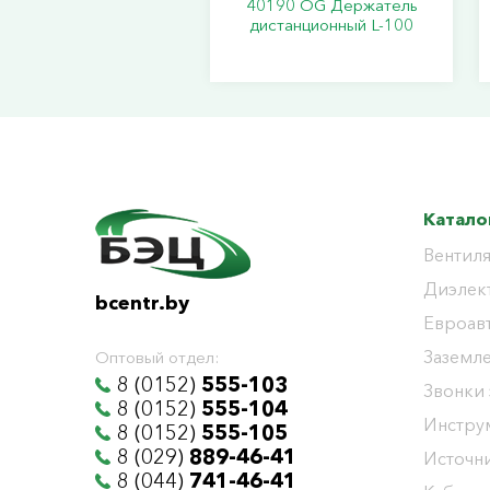
40190 ОG Держатель
дистанционный L-100
Катало
Вентиля
Диэлек
bcentr.by
Евроав
Заземл
Оптовый отдел:
8 (0152)
555-103
Звонки
8 (0152)
555-104
Инстру
8 (0152)
555-105
8 (029)
889-46-41
Источни
8 (044)
741-46-41