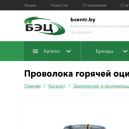
Акции
Новости
О компании
Ста
bcentr.by
Качественная электротехниче
продукция
Каталог
Бренды
Проволока горячей оц
Главная
/
Каталог
/
Заземление и молниеза