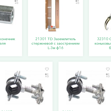
конечник
21301 TD Заземлитель
32310 
еля
стержневой c заострением
коньковы
L-3м ф16