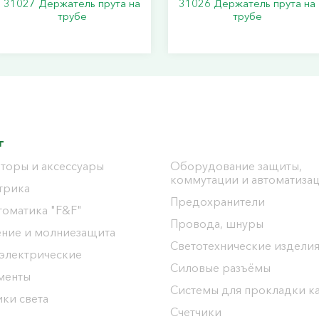
31027 Держатель прута на
31026 Держатель прута на
трубе
трубе
г
торы и аксессуары
Оборудование защиты,
коммутации и автоматиза
трика
Предохранители
томатика "F&F"
Провода, шнуры
ение и молниезащита
Светотехнические издели
 электрические
Силовые разъёмы
менты
Системы для прокладки к
ки света
Счетчики