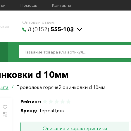
тьи
Помощь
Контакты
Оптовый отдел:
ская
8 (0152)
555-103
инковки d 10мм
щита
/
Проволока горячей оцинковки d 10мм
Рейтинг:
Бренд:
ТерраЦинк
Описание и характеристики