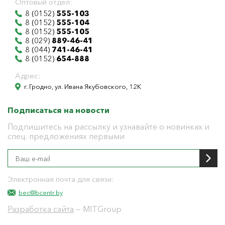
Оптовый отдел:
8 (0152)
555-103
8 (0152)
555-104
8 (0152)
555-105
8 (029)
889-46-41
8 (044)
741-46-41
8 (0152)
654-888
Адрес:
г. Гродно, ул. Ивана Якубовского, 12К
Подписаться на новости
Подпишитесь на рассылку и узнавайте о новинках и
спец. предложениях первыми
Электронная почта для связи:
bec@bcentr.by
Разработка сайта
— MITGroup