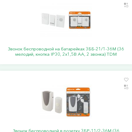
Звонок беспроводной на батарейках 3ББ-21/1-36М (36
мелодий, кнопка IP30, 2х1,5В АА, 2 звонка) TDM
Звонок беспроводной в розетку 3БР-11/2-36М (36