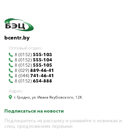
bcentr.by
Оптовый отдел:
8 (0152)
555-103
8 (0152)
555-104
8 (0152)
555-105
8 (029)
889-46-41
8 (044)
741-46-41
8 (0152)
654-888
Адрес:
г. Гродно, ул. Ивана Якубовского, 12К
Подписаться на новости
Подпишитесь на рассылку и узнавайте о новинках и
спец. предложениях первыми