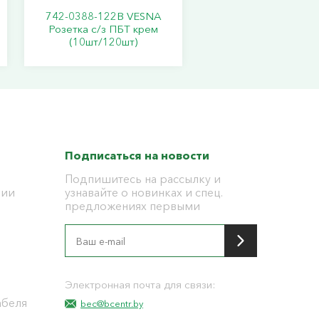
742-0388-122В VESNA
Розетка с/з ПБТ крем
(10шт/120шт)
Подписаться на новости
Подпишитесь на рассылку и
ции
узнавайте о новинках и спец.
предложениях первыми
я
Электронная почта для связи:
абеля
bec@bcentr.by