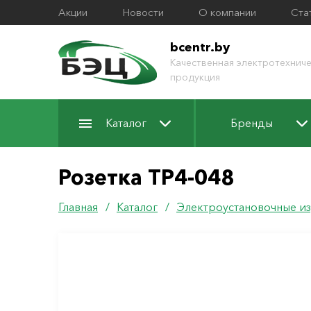
Акции
Новости
О компании
Ста
bcentr.by
Качественная электротехниче
продукция
Каталог
Бренды
Розетка ТР4-048
Главная
/
Каталог
/
Электроустановочные из