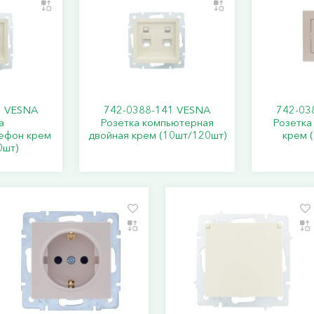
3 VESNA
742-0388-141 VESNA
742-03
а
Розетка компьютерная
Розетка
ефон крем
двойная крем (10шт/120шт)
крем 
0шт)