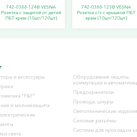
742-0388-124B VESNA
742-0388-123B VESNA
Розетка с защитой от детей
Розетка с/з с крышкой ПБТ
ПБТ крем (10шт/120шт)
крем (10шт/120шт)
г
торы и аксессуары
Оборудование защиты,
коммутации и автоматиза
трика
Предохранители
томатика "F&F"
Провода, шнуры
ение и молниезащита
Светотехнические издели
 электрические
Силовые разъёмы
менты
Системы для прокладки к
ки света