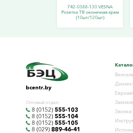
742-0388-130 VESNA
Розетка ТВ оконечная крем
(10шт/120шт)
Катало
Вентиля
Диэлек
bcentr.by
Евроав
Заземл
Оптовый отдел:
8 (0152)
555-103
Звонки
8 (0152)
555-104
Инстру
8 (0152)
555-105
8 (029)
889-46-41
Источни