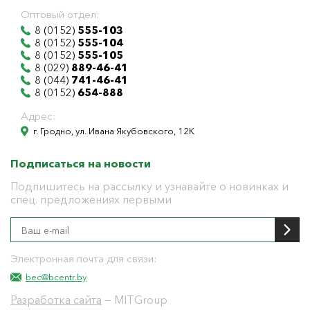
Оптовый отдел:
8 (0152)
555-103
8 (0152)
555-104
8 (0152)
555-105
8 (029)
889-46-41
8 (044)
741-46-41
8 (0152)
654-888
Адрес:
г. Гродно, ул. Ивана Якубовского, 12К
Подписаться на новости
Подпишитесь на рассылку и узнавайте о новинках и
спец. предложениях первыми
Электронная почта для связи:
bec@bcentr.by
Разработка сайта
— MITGroup